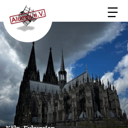
ORDNUNG & SATZUNGEN
MITGLIED WERDEN →
Startseite
Der Verein
Unterstützen & Netzwerken
Events & Exkursionen