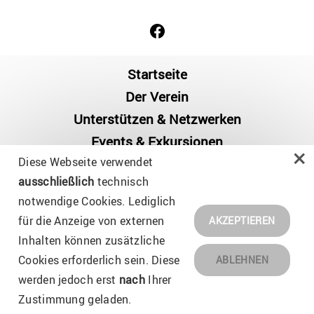
Startseite
Der Verein
Unterstützen & Netzwerken
Events & Exkursionen
×
Diese Webseite verwendet
Ordnung & Satzungen
ausschließlich
technisch
Mitglied werden →
notwendige Cookies. Lediglich
für die Anzeige von externen
Impressum
AKZEPTIEREN
Inhalten können zusätzliche
Datenschutz
Cookies erforderlich sein. Diese
ABLEHNEN
werden jedoch erst
nach
Ihrer
© 2026
Hector Seminar Alumni e.V.
- Alle Rechte
Zustimmung geladen.
vorbehalten.