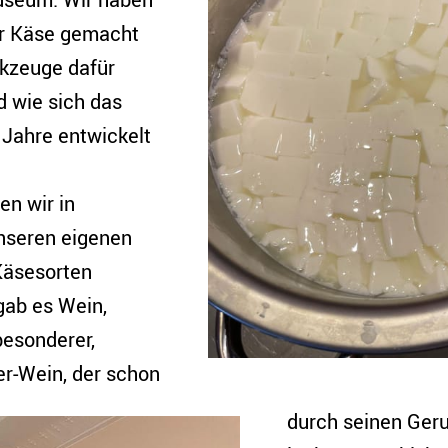
er Käse gemacht
kzeuge dafür
 wie sich das
 Jahre entwickelt
n wir in
unseren eigenen
Käsesorten
gab es Wein,
besonderer,
er-Wein, der schon
durch seinen Ger