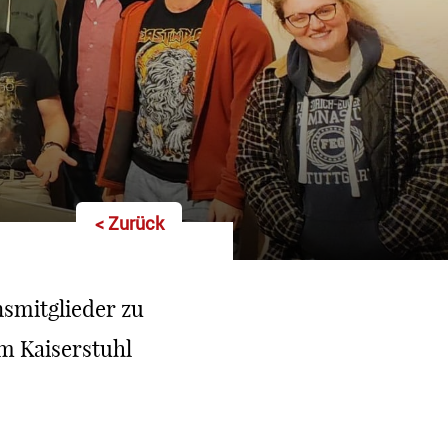
< Zurück
nsmitglieder zu
m Kaiserstuhl