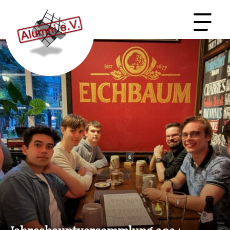
ORDNUNG & SATZUNGEN
MITGLIED WERDEN →
Startseite
Der Verein
Unterstützen & Netzwerken
Events & Exkursionen