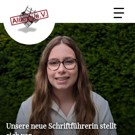
ORDNUNG & SATZUNGEN
MITGLIED WERDEN →
Startseite
Der Verein
Unterstützen & Netzwerken
Events & Exkursionen
Unsere neue Schriftführerin stellt